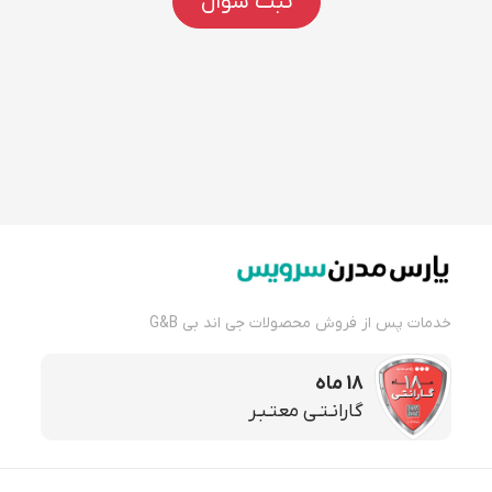
ثبت سوال
خدمات پس از فروش محصولات جی اند بی G&B
18 ماه
گارانـتـی معتـبـر