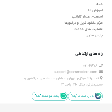
خانه
آموزش ها
استعلام اعتبار گارانتی
مرکز دانلود فایل و درایورها
عاملیت های خدمات
پارس مدرن
راه های ارتباطی
021-41978
support@parsmodern.com
تعمیرگاه مرکزی: تهران، خیابان سمیه، بین ایرانشهر و
سپهبدقرنی، پلاک 210، واحد 3
کانال خدمات "بله"
ربات هوشمند "بله"