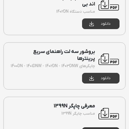
اند بی
مناسب دستگاه 1402DN
دانلود
بروشور سه لت راهنمای سریع
پرینترها
چاپگرهای 1400DN - 1401DNW - 1402DN - 1403DNW
دانلود
معرفی چاپگر 1399N
مناسب چاپگر 1399N