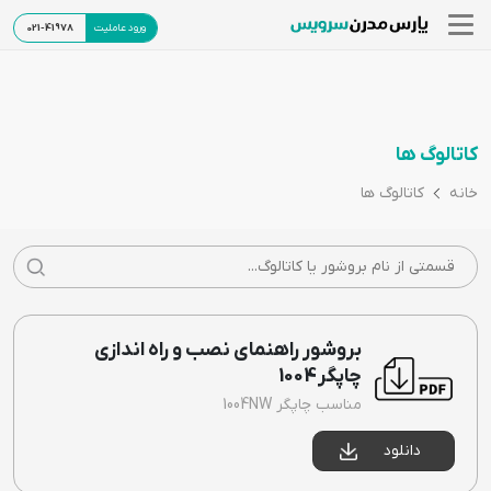
ورود عاملیت
021-41978
کاتالوگ ها
خانه
کاتالوگ ها
بروشور راهنمای نصب و راه اندازی
چاپگر 1004
مناسب چاپگر 1004NW
دانلود